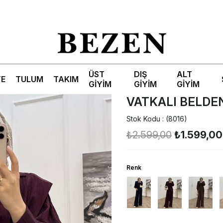
ÜST
DIŞ
ALT
YE
TULUM
TAKIM
GİYİM
GİYİM
GİYİM
VATKALI BELDE
Stok Kodu
(8016)
₺2.599,00
₺1.599,00