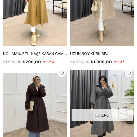
KOL MANJETLİ KAŞE KABAN CAMEL
UZUN BOY KÜRK BEJ
₺1.999,00
₺799,00
₺2.999,00
₺1.999,00
%60
%33
TÜKENDI