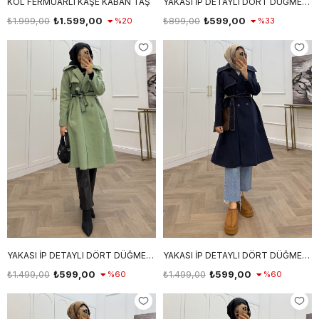
KOL FERMUARLI KAŞE KABAN TAŞ
YAKASI İP DETAYLI DÖRT DÜĞMELİ KABAN BEJ
₺1.999,00
₺1.599,00
₺899,00
₺599,00
%20
%33
YAKASI İP DETAYLI DÖRT DÜĞMELİ KABAN MİNT
YAKASI İP DETAYLI DÖRT DÜĞMELİ KABAN LACİVERT
₺1.499,00
₺599,00
₺1.499,00
₺599,00
%60
%60