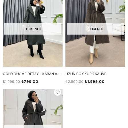
TÜKENDI
TÜKENDI
GOLD DÜĞME DETAYLI KABAN ANTRASİT ÇİZGİLİ
UZUN BOY KÜRK KAHVE
₺1.999,00
₺799,00
₺2.999,00
₺1.999,00