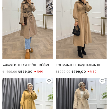
YAKASI İP DETAYLI DÖRT DÜĞMELİ KABAN KAHVE
KOL MANJETLİ KAŞE KABAN BEJ
₺1.499,00
₺599,00
₺1.999,00
₺799,00
%60
%60