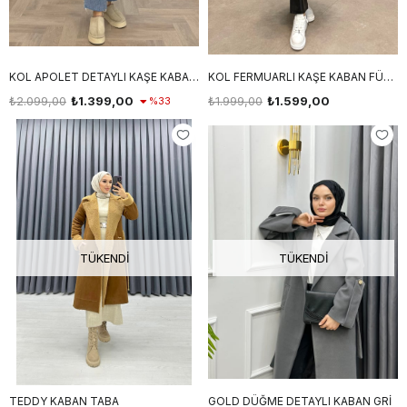
KOL APOLET DETAYLI KAŞE KABAN MÜRDÜM
KOL FERMUARLI KAŞE KABAN FÜME
₺2.099,00
₺1.399,00
₺1.999,00
₺1.599,00
%33
TÜKENDI
TÜKENDI
TEDDY KABAN TABA
GOLD DÜĞME DETAYLI KABAN GRİ