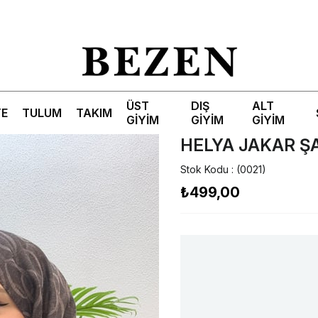
ÜST
DIŞ
ALT
YE
TULUM
TAKIM
GİYİM
GİYİM
GİYİM
HELYA JAKAR Ş
Stok Kodu
(0021)
₺499,00